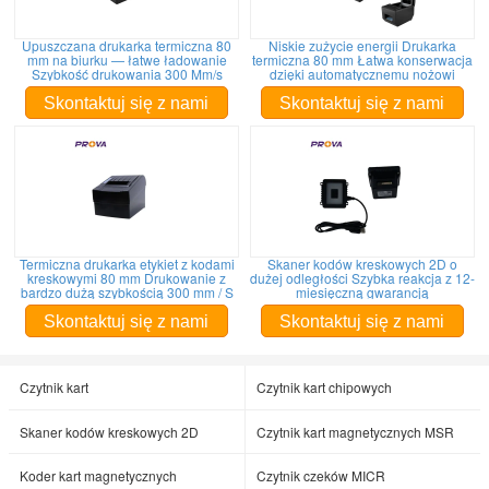
Upuszczana drukarka termiczna 80
Niskie zużycie energii Drukarka
mm na biurku — łatwe ładowanie
termiczna 80 mm Łatwa konserwacja
Szybkość drukowania 300 Mm/s
dzięki automatycznemu nożowi
Skontaktuj się z nami
Skontaktuj się z nami
Termiczna drukarka etykiet z kodami
Skaner kodów kreskowych 2D o
kreskowymi 80 mm Drukowanie z
dużej odległości Szybka reakcja z 12-
bardzo dużą szybkością 300 mm / S
miesięczną gwarancją
Skontaktuj się z nami
Skontaktuj się z nami
Czytnik kart
Czytnik kart chipowych
Skaner kodów kreskowych 2D
Czytnik kart magnetycznych MSR
Koder kart magnetycznych
Czytnik czeków MICR