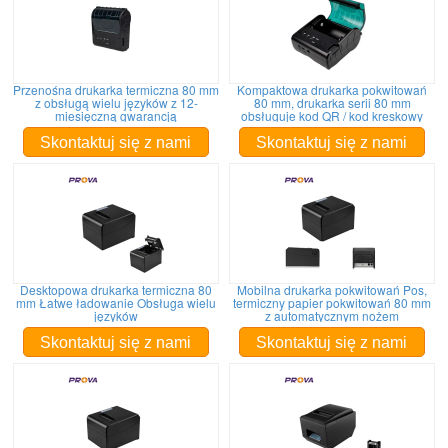
Przenośna drukarka termiczna 80 mm
Kompaktowa drukarka pokwitowań
z obsługą wielu języków z 12-
80 mm, drukarka serii 80 mm
miesięczną gwarancją
obsługuje kod QR / kod kreskowy
Skontaktuj się z nami
Skontaktuj się z nami
Desktopowa drukarka termiczna 80
Mobilna drukarka pokwitowań Pos,
mm Łatwe ładowanie Obsługa wielu
termiczny papier pokwitowań 80 mm
języków
z automatycznym nożem
Skontaktuj się z nami
Skontaktuj się z nami