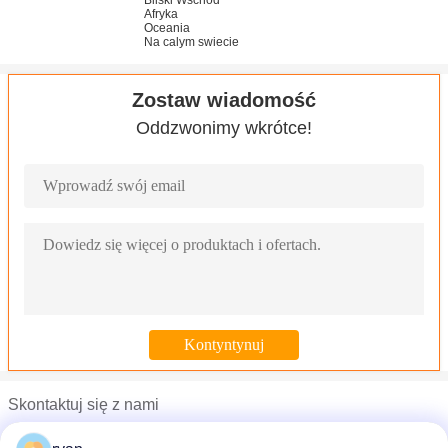
Bliski Wschód
Afryka
Oceania
Na calym swiecie
Zostaw wiadomość
Oddzwonimy wkrótce!
Skontaktuj się z nami
Mr. Ryan