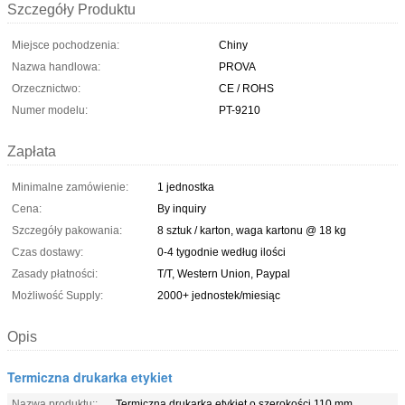
Szczegóły Produktu
Miejsce pochodzenia:
Chiny
Nazwa handlowa:
PROVA
Orzecznictwo:
CE / ROHS
Numer modelu:
PT-9210
Zapłata
Minimalne zamówienie:
1 jednostka
Cena:
By inquiry
Szczegóły pakowania:
8 sztuk / karton, waga kartonu @ 18 kg
Czas dostawy:
0-4 tygodnie według ilości
Zasady płatności:
T/T, Western Union, Paypal
Możliwość Supply:
2000+ jednostek/miesiąc
Opis
Termiczna drukarka etykiet
Nazwa produktu::
Termiczna drukarka etykiet o szerokości 110 mm