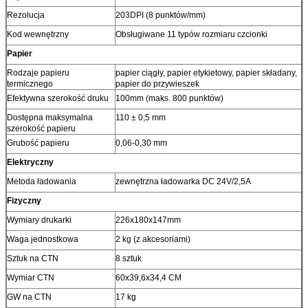
Rezolucja
203DPI (8 punktów/mm)
Kod wewnętrzny
Obsługiwane 11 typów rozmiaru czcionki
Papier
Rodzaje papieru
papier ciągły, papier etykietowy, papier składany,
termicznego
papier do przywieszek
Efektywna szerokość druku
100mm (maks. 800 punktów)
Dostępna maksymalna
110 ± 0,5 mm
szerokość papieru
Grubość papieru
0,06-0,30 mm
Elektryczny
Metoda ładowania
zewnętrzna ładowarka DC 24V/2,5A
Fizyczny
Wymiary drukarki
226x180x147mm
Waga jednostkowa
2 kg (z akcesoriami)
Sztuk na CTN
8 sztuk
Wymiar CTN
60x39,6x34,4 CM
GW na CTN
17 kg