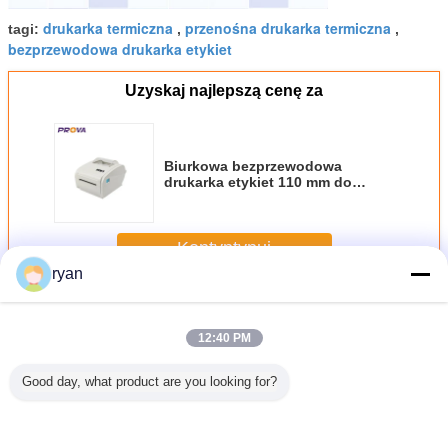
drukarka termiczna
przenośna drukarka termiczna
tagi:
,
,
bezprzewodowa drukarka etykiet
Uzyskaj najlepszą cenę za
Biurkowa bezprzewodowa
drukarka etykiet 110 mm do
transportu i logistyki
Kontyntynuj
ryan
Termiczna drukarka etykiet
Jeszcze
12:40 PM
Good day, what product are you looking for?
iczna
80mm drukarka
Przenośna
Termiczna
Termi
etykiet o
etykiet
drukarka
drukarka etykiet o
drukarka 
ści 110
termicznych
termiczna
szerokości 110
USB 110 