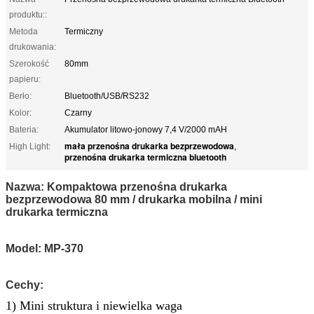
produktu::
Metoda
Termiczny
drukowania:
Szerokość
80mm
papieru:
Berło:
Bluetooth/USB/RS232
Kolor:
Czarny
Bateria:
Akumulator litowo-jonowy 7,4 V/2000 mAH
mała przenośna drukarka bezprzewodowa
High Light:
,
przenośna drukarka termiczna bluetooth
Nazwa: Kompaktowa przenośna drukarka
bezprzewodowa 80 mm / drukarka mobilna / mini
drukarka termiczna
Model: MP-370
Cechy:
1) Mini struktura i niewielka waga