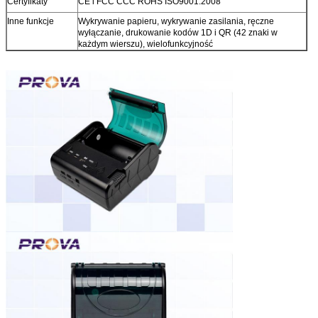
Certyfikaty
CE i FCC CCC ROHS ISO9001:2008
Inne funkcje
Wykrywanie papieru, wykrywanie zasilania, ręczne
wyłączanie, drukowanie kodów 1D i QR (42 znaki w
każdym wierszu), wielofunkcyjność