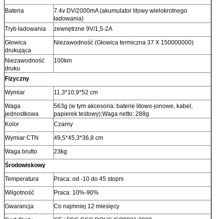
Bateria
7.4v DV/2000mA (akumulator litowy wielokrotnego
ładowania)
Tryb ładowania
zewnętrzne 9V/1,5-2A
Głowica
Niezawodność (Głowica termiczna 37 X 150000000)
drukująca
Niezawodność
100km
druku
Fizyczny
Wymiar
11,3*10,9*52 cm
Waga
563g (w tym akcesoria: baterie litowo-jonowe, kabel,
jednostkowa
papierek testowy);Waga netto: 288g
Kolor
Czarny
Wymiar CTN
49,5*45,3*36,8 cm
Waga brutto
23kg
Środowiskowy
Temperatura
Praca: od -10 do 45 stopni
Wilgotność
Praca: 10%-90%
Gwarancja
Co najmniej 12 miesięcy