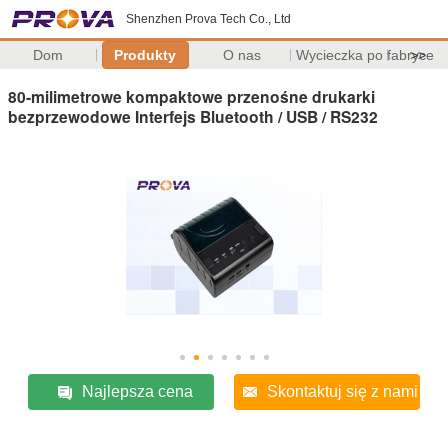
Shenzhen Prova Tech Co., Ltd
Dom
Produkty
O nas
Wycieczka po fabryce
>>
80-milimetrowe kompaktowe przenośne drukarki
bezprzewodowe Interfejs Bluetooth / USB / RS232
Najlepsza cena
Skontaktuj się z nami