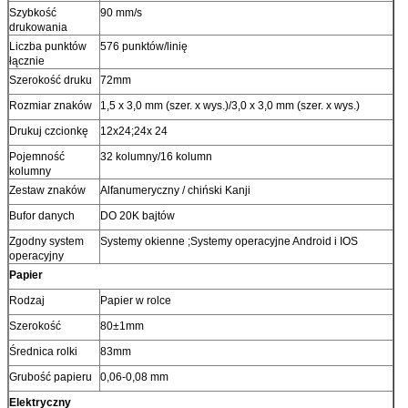
Szybkość
90 mm/s
drukowania
Liczba punktów
576 punktów/linię
łącznie
Szerokość druku
72mm
Rozmiar znaków
1,5 x 3,0 mm (szer. x wys.)/3,0 x 3,0 mm (szer. x wys.)
Drukuj czcionkę
12x24;24x 24
Pojemność
32 kolumny/16 kolumn
kolumny
Zestaw znaków
Alfanumeryczny / chiński Kanji
Bufor danych
DO 20K bajtów
Zgodny system
Systemy okienne ;Systemy operacyjne Android i IOS
operacyjny
Papier
Rodzaj
Papier w rolce
Szerokość
80±1mm
Średnica rolki
83mm
Grubość papieru
0,06-0,08 mm
Elektryczny