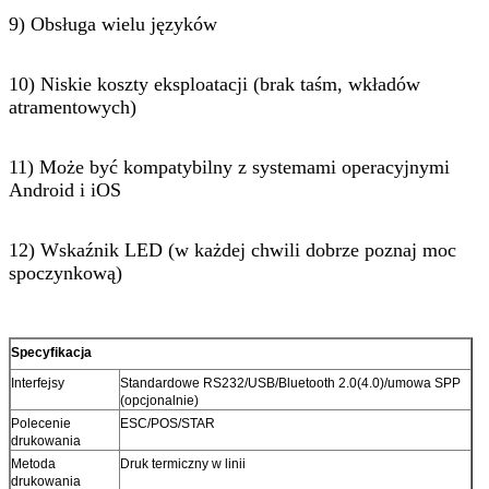
9) Obsługa wielu języków
10) Niskie koszty eksploatacji (brak taśm, wkładów
atramentowych)
11) Może być kompatybilny z systemami operacyjnymi
Android i iOS
12) Wskaźnik LED (w każdej chwili dobrze poznaj moc
spoczynkową)
Specyfikacja
Interfejsy
Standardowe RS232/USB/Bluetooth 2.0(4.0)/umowa SPP
(opcjonalnie)
Polecenie
ESC/POS/STAR
drukowania
Metoda
Druk termiczny w linii
drukowania