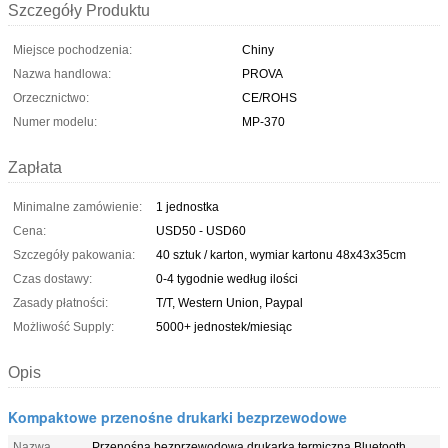
Szczegóły Produktu
Miejsce pochodzenia:
Chiny
Nazwa handlowa:
PROVA
Orzecznictwo:
CE/ROHS
Numer modelu:
MP-370
Zapłata
Minimalne zamówienie:
1 jednostka
Cena:
USD50 - USD60
Szczegóły pakowania:
40 sztuk / karton, wymiar kartonu 48x43x35cm
Czas dostawy:
0-4 tygodnie według ilości
Zasady płatności:
T/T, Western Union, Paypal
Możliwość Supply:
5000+ jednostek/miesiąc
Opis
Kompaktowe przenośne drukarki bezprzewodowe
Nazwa
Przenośna bezprzewodowa drukarka termiczna Bluetooth