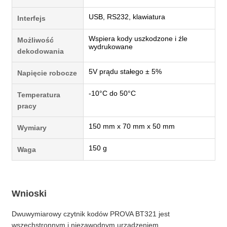
USB, RS232, klawiatura
Interfejs
Wspiera kody uszkodzone i źle
Możliwość
wydrukowane
dekodowania
5V prądu stałego ± 5%
Napięcie robocze
-10°C do 50°C
Temperatura
pracy
150 mm x 70 mm x 50 mm
Wymiary
150 g
Waga
Wnioski
Dwuwymiarowy czytnik kodów PROVA BT321 jest
wszechstronnym i niezawodnym urządzeniem