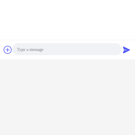
Czat
Poprosić o
wycenę
Photo
Video Call
Audio Call