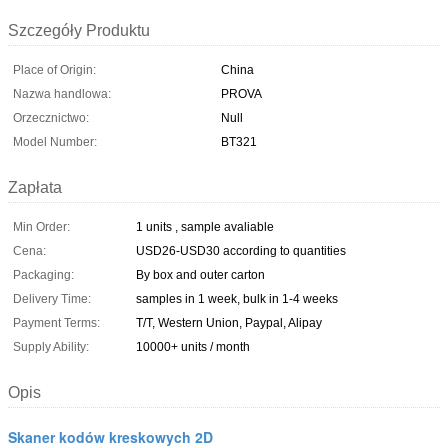
Szczegóły Produktu
Place of Origin:
China
Nazwa handlowa:
PROVA
Orzecznictwo:
Null
Model Number:
BT321
Zapłata
Min Order:
1 units , sample avaliable
Cena:
USD26-USD30 according to quantities
Packaging:
By box and outer carton
Delivery Time:
samples in 1 week, bulk in 1-4 weeks
Payment Terms:
T/T, Western Union, Paypal, Alipay
Supply Ability:
10000+ units / month
Opis
Skaner kodów kreskowych 2D