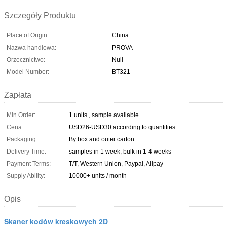
Szczegóły Produktu
Place of Origin:
China
Nazwa handlowa:
PROVA
Orzecznictwo:
Null
Model Number:
BT321
Zapłata
Min Order:
1 units , sample avaliable
Cena:
USD26-USD30 according to quantities
Packaging:
By box and outer carton
Delivery Time:
samples in 1 week, bulk in 1-4 weeks
Payment Terms:
T/T, Western Union, Paypal, Alipay
Supply Ability:
10000+ units / month
Opis
Skaner kodów kreskowych 2D