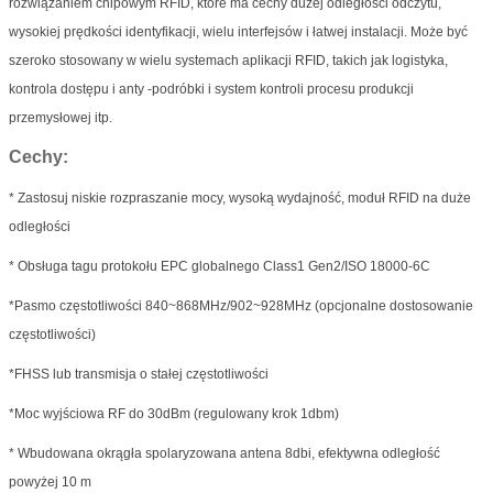
rozwiązaniem chipowym RFID, które ma cechy dużej odległości odczytu,
wysokiej prędkości identyfikacji, wielu interfejsów i łatwej instalacji. Może być
szeroko stosowany w wielu systemach aplikacji RFID, takich jak logistyka,
kontrola dostępu i anty -podróbki i system kontroli procesu produkcji
przemysłowej itp.
Cechy:
* Zastosuj niskie rozpraszanie mocy, wysoką wydajność, moduł RFID na duże
odległości
* Obsługa tagu protokołu EPC globalnego Class1 Gen2/ISO 18000-6C
*Pasmo częstotliwości 840~868MHz/902~928MHz (opcjonalne dostosowanie
częstotliwości)
*FHSS lub transmisja o stałej częstotliwości
*Moc wyjściowa RF do 30dBm (regulowany krok 1dbm)
* Wbudowana okrągła spolaryzowana antena 8dbi, efektywna odległość
powyżej 10 m