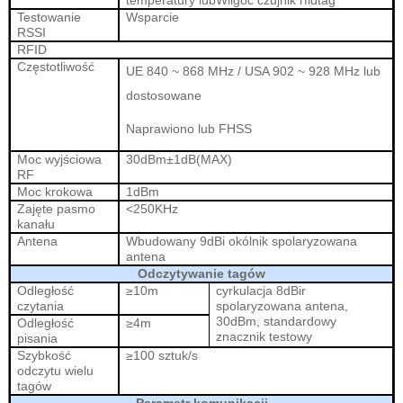
Testowanie
Wsparcie
RSSI
RFID
Częstotliwość
UE 840 ~ 868 MHz / USA 902 ~ 928 MHz lub
dostosowane
Naprawiono lub FHSS
Moc wyjściowa
30dBm±1dB
(
MAX
)
RF
Moc krokowa
1dBm
Zajęte pasmo
<
250KHz
kanału
Antena
Wbudowany 9dBi
okólnik
spolaryzowana
antena
Odczytywanie tagów
Odległość
≥10m
cyrkulacja 8dBi
r
czytania
spolaryzowana antena,
30dBm, standardowy
Odległość
≥
4
m
znacznik testowy
pisania
Szybkość
≥100 sztuk/s
odczytu wielu
tagów
Parametr komunikacji