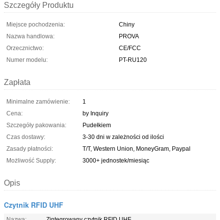
Szczegóły Produktu
Miejsce pochodzenia:
Chiny
Nazwa handlowa:
PROVA
Orzecznictwo:
CE/FCC
Numer modelu:
PT-RU120
Zapłata
Minimalne zamówienie:
1
Cena:
by Inquiry
Szczegóły pakowania:
Pudełkiem
Czas dostawy:
3-30 dni w zależności od ilości
Zasady płatności:
T/T, Western Union, MoneyGram, Paypal
Możliwość Supply:
3000+ jednostek/miesiąc
Opis
Czytnik RFID UHF
Nazwa:
Zintegrowany czytnik RFID UHF