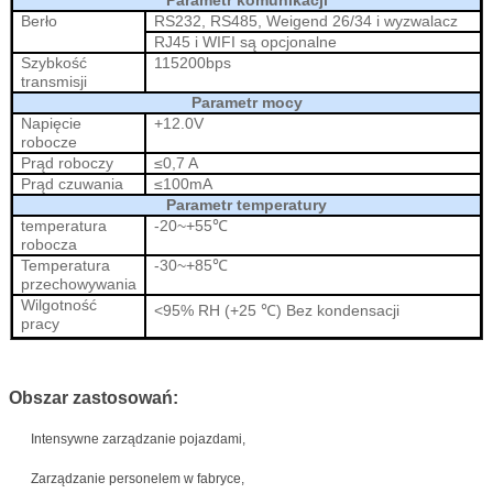
Berło
RS232, RS485, Weigend 26/34 i wyzwalacz
RJ45 i WIFI są opcjonalne
Szybkość
115200bps
transmisji
Parametr mocy
Napięcie
+12.0V
robocze
Prąd roboczy
≤
0,7 A
Prąd czuwania
≤
100mA
Parametr temperatury
temperatura
-20~+55
℃
robocza
Temperatura
-30~+85
℃
przechowywania
Wilgotność
<95% RH (+25 ℃)
Bez kondensacji
pracy
Obszar zastosowań:
Intensywne zarządzanie pojazdami,
Zarządzanie personelem w fabryce,