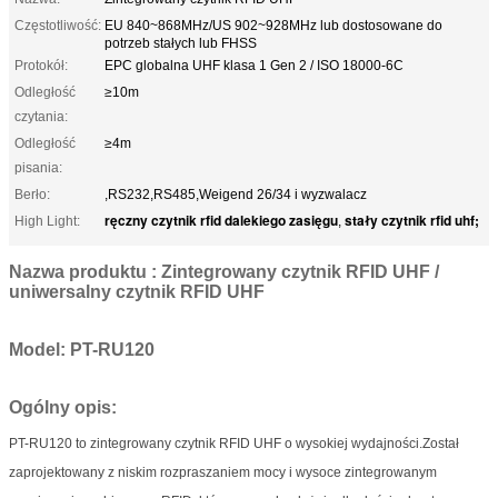
Częstotliwość:
EU 840~868MHz/US 902~928MHz lub dostosowane do
potrzeb stałych lub FHSS
Protokół:
EPC globalna UHF klasa 1 Gen 2 / ISO 18000-6C
Odległość
≥10m
czytania:
Odległość
≥4m
pisania:
Berło:
,RS232,RS485,Weigend 26/34 i wyzwalacz
ręczny czytnik rfid dalekiego zasięgu
stały czytnik rfid uhf;
High Light:
,
Nazwa produktu :
Zintegrowany czytnik RFID UHF /
uniwersalny czytnik RFID UHF
Model: PT-RU120
Ogólny opis:
PT
-RU120 to zintegrowany czytnik RFID UHF o wysokiej wydajności.Został
zaprojektowany z niskim rozpraszaniem mocy i wysoce zintegrowanym