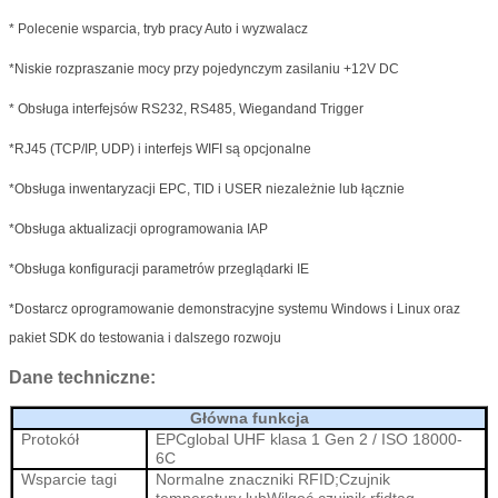
* Polecenie wsparcia, tryb pracy Auto i wyzwalacz
*Niskie rozpraszanie mocy przy pojedynczym zasilaniu +12V DC
* Obsługa interfejsów RS232, RS485, Wiegandand Trigger
*RJ45 (TCP/IP, UDP) i interfejs WIFI są opcjonalne
*Obsługa inwentaryzacji EPC, TID i USER niezależnie lub łącznie
*Obsługa aktualizacji oprogramowania IAP
*Obsługa konfiguracji parametrów przeglądarki IE
*Dostarcz oprogramowanie demonstracyjne systemu Windows i Linux oraz
pakiet SDK do testowania i dalszego rozwoju
Dane techniczne:
Główna funkcja
Protokół
EPCglobal UHF klasa 1 Gen 2 / ISO 18000-
6C
Wsparcie tagi
Normalne znaczniki RFID;Czujnik
temperatury lub
Wilgoć
czujnik rfidtag