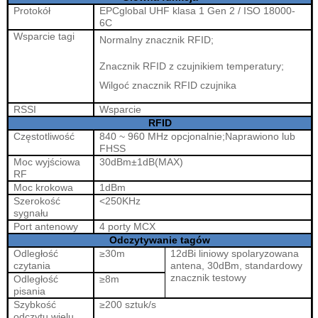
Protokół
EPCglobal UHF klasa 1 Gen 2 / ISO 18000-
6C
Wsparcie tagi
Normalny znacznik RFID;
Znacznik RFID z czujnikiem temperatury;
Wilgoć
znacznik RFID czujnika
RSSI
Wsparcie
RFID
Częstotliwość
840 ~ 960 MHz opcjonalnie;Naprawiono lub
FHSS
Moc wyjściowa
30dBm±1dB
(
MAX
)
RF
Moc krokowa
1dBm
Szerokość
<
250KHz
sygnału
Port antenowy
4 porty MCX
Odczytywanie tagów
Odległość
≥30
m
12dBi
liniowy
spolaryzowana
czytania
antena, 30dBm, standardowy
znacznik testowy
Odległość
≥8m
pisania
Szybkość
≥200 sztuk/s
odczytu wielu