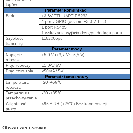
tagów
Parametr komunikacji
Berło
+3.3V TTL UART RS232
4 porty GPIO (poziom +3,3 V TTL)
1 port RS485
1 wskazanie wyjścia dostępu do tagu portu
Szybkość
115200bps
transmisji
Parametr mocy
Napięcie
+5,0 V (+3,7 V~+5,5 V)
robocze
Prąd roboczy
≤1.
0
A / 5V
Prąd czuwania
≤50mA / 5V
Parametr temperatury
temperatura
-20~+65
℃
robocza
Temperatura
-30~+85
℃
przechowywania
Wilgotność
<95% RH (+25
℃
)
Bez kondensacji
pracy
Obszar zastosowań: