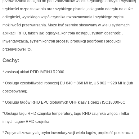
przetwarzania dostępu do pod-znaczników w celu szybkiego odczytu i wysokiej
szybkości rozpoznawania oraz szybkiego pisania, osiągania odczytu na duże
odległości, wysokiego współczynnika rozpoznawania i szybkiego zapisu
możliwości przetwarzania. Może być szeroko stosowany w wielu systemach
aplikacji RFID, takich jak logistyka, kontrola dostępu, system obecności,
inwentaryzacja, system kontroli procesu produkcji podróbek i produkcji
przemysłowej itp.
Cechy:
* zastosuj układ RFID IMPINJ R2000
* Obsługa częstotliwości roboczej EU 840 ~ 868 MHz, US 902 ~ 928 MHz (lub
dostosowanej).
* Obsługa tagów RFID EPC globalnych UHF klasy 1 gen2 / ISO18000-6C.
*Obsługa tagu RFID czujnika temperatury, tagu RFID czujnika wilgoci i kilku
innych tagów RFID czujnika.
* Zoptymalizowany algorytm inwentaryzacji wielu tagów, prędkość przekracza