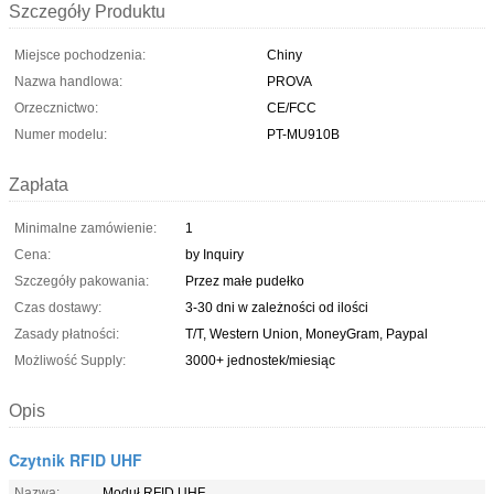
Szczegóły Produktu
Miejsce pochodzenia:
Chiny
Nazwa handlowa:
PROVA
Orzecznictwo:
CE/FCC
Numer modelu:
PT-MU910B
Zapłata
Minimalne zamówienie:
1
Cena:
by Inquiry
Szczegóły pakowania:
Przez małe pudełko
Czas dostawy:
3-30 dni w zależności od ilości
Zasady płatności:
T/T, Western Union, MoneyGram, Paypal
Możliwość Supply:
3000+ jednostek/miesiąc
Opis
Czytnik RFID UHF
Nazwa:
Moduł RFID UHF