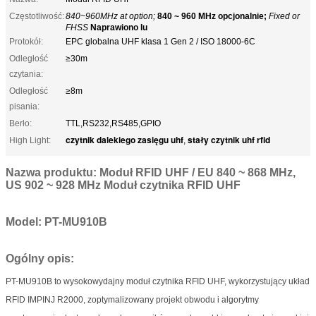
Częstotliwość:
840~960MHz at option;
840 ~ 960 MHz opcjonalnie;
Fixed or
FHSS
Naprawiono lu
Protokół:
EPC globalna UHF klasa 1 Gen 2 / ISO 18000-6C
Odległość
≥30m
czytania:
Odległość
≥8m
pisania:
Berło:
TTL,RS232,RS485,GPIO
czytnik dalekiego zasięgu uhf
stały czytnik uhf rfid
High Light:
,
Nazwa produktu: Moduł RFID UHF / EU 840 ~ 868 MHz,
US 902 ~ 928 MHz Moduł czytnika RFID UHF
Model: PT-MU910B
Ogólny opis:
PT
-MU910B to wysokowydajny moduł czytnika RFID UHF, wykorzystujący układ
RFID IMPINJ R2000, zoptymalizowany projekt obwodu i algorytmy