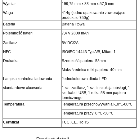
Wymiar
199,75 mm x 83 mm x 57,5 ​​mm
Waga
414g (jedno opakowanie zawierające
produkt to 750g)
Bateria
Bateria litowa
Pojemność baterii
7,4 V 2800 mAh
Zasilacz
5V DC/2A
NFC
ISO/IEC 14443 Typ A/B, Mifare 1
Drukarka
Szerokość papieru: 58mm
Maks.średnica rolki papieru: 40 mm
Lampka kontrolna ładowania
Jednokolorowa dioda LED
standardowe akcesoria
1 szt. zasilacz, 1 szt. instrukcja obsługi, 1
szt. kabel USB, 1 rolka 58 mm papieru
termicznego
Temperatura
Temperatura przechowywania:-10℃-60℃
Temperatura pracy: 0 ℃ -50 ℃
Certyfikat
FCC, CE, RoHS