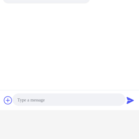
urządzenie przenośne z systemem Android z drukarką
tagi:
,
ręczny terminal pos z systemem Android
,
inteligentny terminal płatniczy pos
Czat
Poprosić o
Uzyskaj najlepszą cenę za
wycenę
5,5-calowy ekran ręczny terminal
Android ze skanerem kodów
Photo
kreskowych 2D