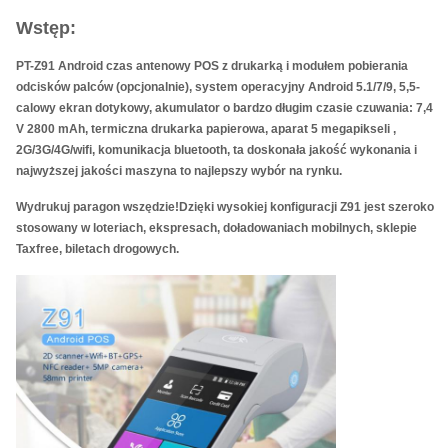
Wstęp:
PT-Z91 Android czas antenowy POS z drukarką i modułem pobierania
odcisków palców (opcjonalnie), system operacyjny Android 5.1/7/9, 5,5-
calowy ekran dotykowy, akumulator o bardzo długim czasie czuwania: 7,4
V 2800 mAh, termiczna drukarka papierowa, aparat 5 megapikseli ,
2G/3G/4G/wifi, komunikacja bluetooth, ta doskonała jakość wykonania i
najwyższej jakości maszyna to najlepszy wybór na rynku.
Wydrukuj paragon wszędzie!Dzięki wysokiej konfiguracji Z91 jest szeroko
stosowany w loteriach, ekspresach, doładowaniach mobilnych, sklepie
Taxfree, biletach drogowych.