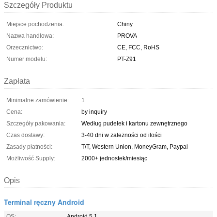
Szczegóły Produktu
Miejsce pochodzenia:
Chiny
Nazwa handlowa:
PROVA
Orzecznictwo:
CE, FCC, RoHS
Numer modelu:
PT-Z91
Zapłata
Minimalne zamówienie:
1
Cena:
by inquiry
Szczegóły pakowania:
Według pudełek i kartonu zewnętrznego
Czas dostawy:
3-40 dni w zależności od ilości
Zasady płatności:
T/T, Western Union, MoneyGram, Paypal
Możliwość Supply:
2000+ jednostek/miesiąc
Opis
Terminal ręczny Android
OS:
Android 5.1