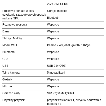
2G: GSM, GPRS
Prosimy o kontakt w celu
Gorące miejsce
uzyskania szczegółowych opasek
Bluetooth
na karty SIM.
Rozmowa głosowa
Wsparcie
Dane
Wsparcie
SMS-y i MMS-y
Wsparcie
Moduł WIFI
Pasmo 2.4G, obsługa 802.11b/g/n
Bluetooth
Wsparcie
GPS
Wsparcie
USB
USB 2.0 (OTG)
Tylna kamera
5 megapikseli
Głośnik
Wsparcie
Mikrofon
Wsparcie
Gniazdo karty
SIM ×2;SAM×1;SD×1
Fizyczny przycisk
przycisk zasilania x 1, przycisk podawania
papieru x 1.