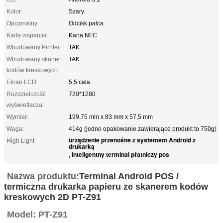
Kolor:
Szary
Opcjonalny:
Odcisk palca
Karta wsparcia:
Karta NFC
Wbudowany Pirnter:
TAK
Wbudowany skaner
TAK
kodów kreskowych:
Ekran LCD:
5,5 cala
Rozdzielczość
720*1280
wyświetlacza:
Wymiar:
199,75 mm x 83 mm x 57,5 ​​mm
Waga:
414g (jedno opakowanie zawierające produkt to 750g)
urządzenie przenośne z systemem Android z
High Light:
drukarką
inteligentny terminal płatniczy pos
,
Nazwa produktu:
Terminal Android POS /
termiczna drukarka papieru ze skanerem kodów
kreskowych 2D PT-Z91
Model: PT-Z91