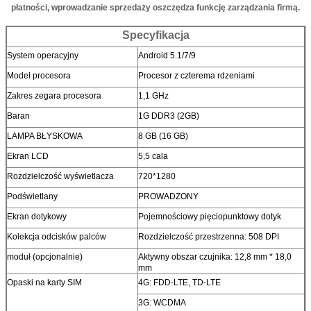
płatności, wprowadzanie sprzedaży oszczędza funkcję zarządzania firmą.
Specyfikacja
System operacyjny
Android 5.1/7/9
Model procesora
Procesor z czterema rdzeniami
Zakres zegara procesora
1,1 GHz
Baran
1G DDR3 (2GB)
LAMPA BŁYSKOWA
8 GB (16 GB)
Ekran LCD
5,5 cala
Rozdzielczość wyświetlacza
720*1280
Podświetlany
PROWADZONY
Ekran dotykowy
Pojemnościowy pięciopunktowy dotyk
Kolekcja odcisków palców
Rozdzielczość przestrzenna: 508 DPI
moduł (opcjonalnie)
Aktywny obszar czujnika: 12,8 mm * 18,0
mm
Opaski na karty SIM
4G: FDD-LTE, TD-LTE
3G: WCDMA