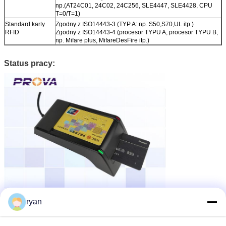
np.(AT24C01, 24C02, 24C256, SLE4447, SLE4428, CPU
T=0/T=1)
Standard karty
Zgodny z ISO14443-3 (TYP A: np. S50,S70,UL itp.)
RFID
Zgodny z ISO14443-4 (procesor TYPU A, procesor TYPU B,
np. Mifare plus, MifareDesFire itp.)
Status pracy:
ryan