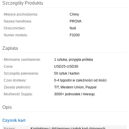
Szczegóły Produktu
Miejsce pochodzenia:
Chiny
Nazwa handlowa:
PROVA
Orzecznictwo:
Null
Numer modelu:
F3200
Zapłata
Minimalne zamówienie:
1 sztuka, przyjęta próbka
Cena:
USD25-USD30
Szczegóły pakowania:
50 sztuk / karton
Czas dostawy:
0-4 tygodni w zależności od ilości
Zasady płatności:
T/T, Western Union, Paypal
Możliwość Supply:
3000+ jednostek / miesiąc
Opis
Czytnik kart
Nazwa:
Kontaktowy i zbliżeniowy czytnik kart chipowych