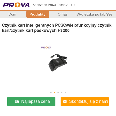
Shenzhen Prova Tech Co., Ltd
Dom
Produkty
O nas
Wycieczka po fabryce
>>
Czytnik kart inteligentnych PCSC/wielofunkcyjny czytnik
kart/czytnik kart paskowych F3200
Najlepsza cena
Skontaktuj się z nami