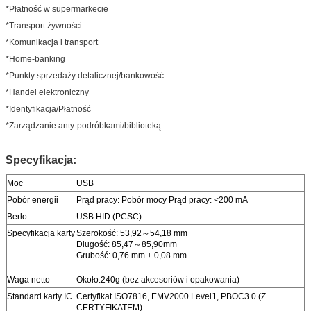
*Płatność w supermarkecie
*Transport żywności
*Komunikacja i transport
*Home-banking
*Punkty sprzedaży detalicznej/bankowość
*Handel elektroniczny
*Identyfikacja/Płatność
*Zarządzanie anty-podróbkami/biblioteką
Specyfikacja:
Moc
USB
Pobór energii
Prąd pracy: Pobór mocy Prąd pracy: <200 mA
Berło
USB HID (PCSC)
Specyfikacja karty
Szerokość: 53,92～54,18 mm
Długość: 85,47～85,90mm
Grubość: 0,76 mm ± 0,08 mm
Waga netto
Około.240g (bez akcesoriów i opakowania)
Standard karty IC
Certyfikat ISO7816, EMV2000 Level1, PBOC3.0 (Z
CERTYFIKATEM)