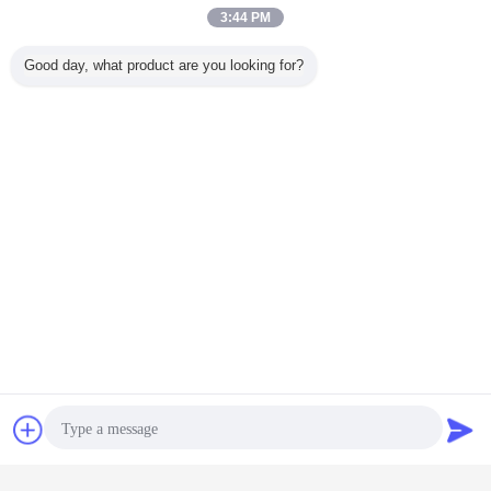
3:44 PM
Good day, what product are you looking for?
Czat
Poprosić o
Czytnik chipów ic
czytnik kart chipowych ic
tagi:
,
,
wycenę
czytnik kart ic;