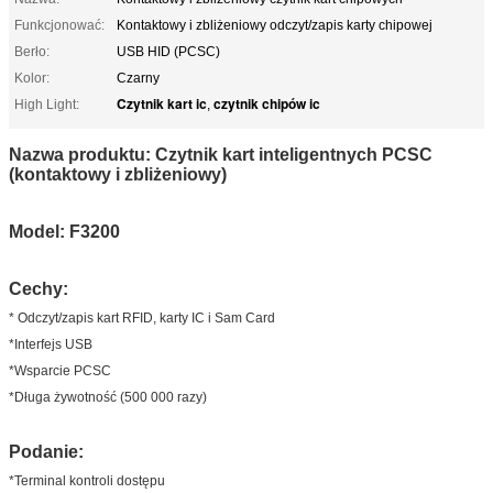
Funkcjonować:
Kontaktowy i zbliżeniowy odczyt/zapis karty chipowej
Berło:
USB HID (PCSC)
Kolor:
Czarny
Czytnik kart ic
czytnik chipów ic
High Light:
,
Nazwa produktu: Czytnik kart inteligentnych PCSC
(kontaktowy i zbliżeniowy)
Model: F3200
Cechy:
* Odczyt/zapis kart RFID, karty IC i Sam Card
*Interfejs USB
*Wsparcie PCSC
*Długa żywotność (500 000 razy)
Podanie:
*Terminal kontroli dostępu