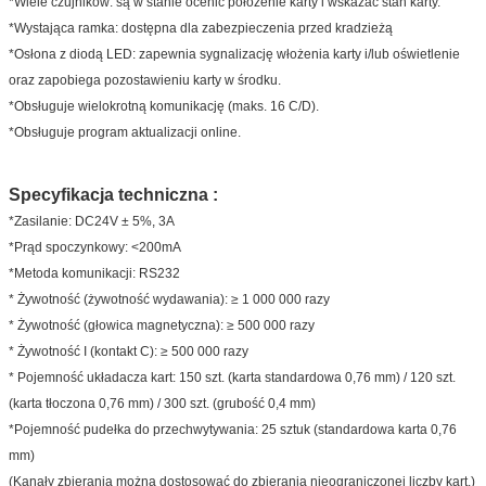
*Wiele czujników: są w stanie ocenić położenie karty i wskazać stan karty.
*Wystająca ramka: dostępna dla zabezpieczenia przed kradzieżą
*Osłona z diodą LED: zapewnia sygnalizację włożenia karty i/lub oświetlenie
oraz zapobiega pozostawieniu karty w środku.
*Obsługuje wielokrotną komunikację (maks. 16 C/D).
*Obsługuje program aktualizacji online.
Specyfikacja techniczna :
*Zasilanie: DC24V ± 5%, 3A
*Prąd spoczynkowy: <200mA
*Metoda komunikacji: RS232
* Żywotność (żywotność wydawania): ≥ 1 000 000 razy
* Żywotność (głowica magnetyczna): ≥ 500 000 razy
* Żywotność I (kontakt C): ≥ 500 000 razy
* Pojemność układacza kart: 150 szt. (karta standardowa 0,76 mm) / 120 szt.
(karta tłoczona 0,76 mm) / 300 szt. (grubość 0,4 mm)
*Pojemność pudełka do przechwytywania: 25 sztuk (standardowa karta 0,76
mm)
(Kanały zbierania można dostosować do zbierania nieograniczonej liczby kart.)