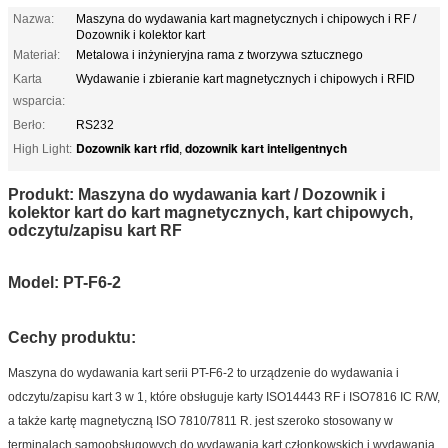
Nazwa:
Maszyna do wydawania kart magnetycznych i chipowych i RF /
Dozownik i kolektor kart
Materiał:
Metalowa i inżynieryjna rama z tworzywa sztucznego
Karta
Wydawanie i zbieranie kart magnetycznych i chipowych i RFID
wsparcia:
Berło:
RS232
Dozownik kart rfid
dozownik kart inteligentnych
High Light:
,
Produkt: Maszyna do wydawania kart / Dozownik i
kolektor kart do kart magnetycznych, kart chipowych,
odczytu/zapisu kart RF
Model: PT-F6-2
Cechy produktu:
Maszyna do wydawania kart serii PT-F6-2 to urządzenie do wydawania i
odczytu/zapisu kart 3 w 1, które obsługuje karty ISO14443 RF i ISO7816 IC R/W,
a także kartę magnetyczną ISO 7810/7811 R. jest szeroko stosowany w
terminalach samoobsługowych do wydawania kart członkowskich i wydawania