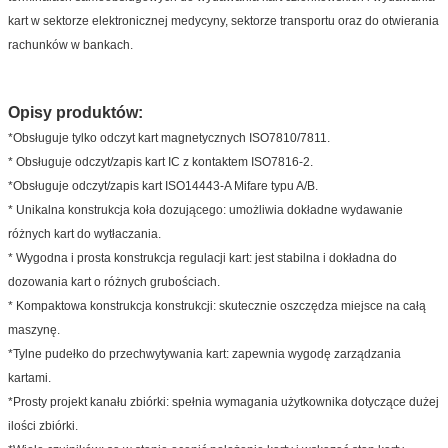
kart w sektorze elektronicznej medycyny, sektorze transportu oraz do otwierania
rachunków w bankach.
Opisy produktów:
*Obsługuje tylko odczyt kart magnetycznych ISO7810/7811.
* Obsługuje odczyt/zapis kart IC z kontaktem ISO7816-2.
*Obsługuje odczyt/zapis kart ISO14443-A Mifare typu A/B.
* Unikalna konstrukcja koła dozującego: umożliwia dokładne wydawanie
różnych kart do wytłaczania.
* Wygodna i prosta konstrukcja regulacji kart: jest stabilna i dokładna do
dozowania kart o różnych grubościach.
* Kompaktowa konstrukcja konstrukcji: skutecznie oszczędza miejsce na całą
maszynę.
*Tylne pudełko do przechwytywania kart: zapewnia wygodę zarządzania
kartami.
*Prosty projekt kanału zbiórki: spełnia wymagania użytkownika dotyczące dużej
ilości zbiórki.