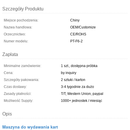
Szczegóły Produktu
Miejsce pochodzenia:
Chiny
Nazwa handlowa:
OEM/Customize
Orzecznictwo:
CE/ROHS
Numer modelu:
PT-F6-2
Zapłata
Minimalne zamówienie:
1 szt., dostępna próbka
Cena:
by inquiry
Szczegóły pakowania:
2 sztuki / karton
Czas dostawy:
3-4 tygodnie za dużo
Zasady płatności:
T/T, Western Union, paypal
Możliwość Supply:
1000+ jednostek / miesiąc
Opis
Maszyna do wydawania kart