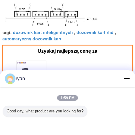
dozownik kart inteligentnych
dozownik kart rfid
tagi:
,
,
automatyczny dozownik kart
Uzyskaj najlepszą cenę za
Maszyna do wydawania kart /
ryan
Dozownik i kolektor kart do kart
magnetycznych, kart chipowych,
odczytu/zapisu kart RF - seria PT-
F6
Kontyntynuj
1:59 PM
Good day, what product are you looking for?
Maszyna do wydawania kart
Jeszcze