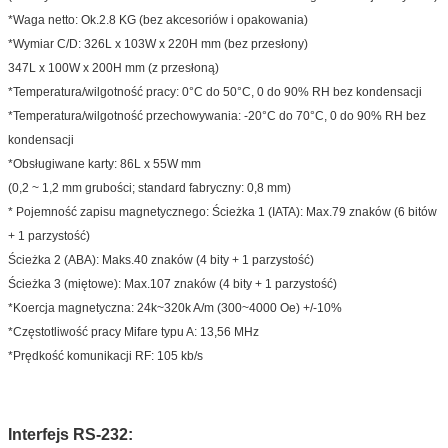
*Waga netto: Ok.2.8 KG (bez akcesoriów i opakowania)
*Wymiar C/D: 326L x 103W x 220H mm (bez przesłony)
347L x 100W x 200H mm (z przesłoną)
*Temperatura/wilgotność pracy: 0°C do 50°C, 0 do 90% RH bez kondensacji
*Temperatura/wilgotność przechowywania: -20°C do 70°C, 0 do 90% RH bez
kondensacji
*Obsługiwane karty: 86L x 55W mm
(0,2 ~ 1,2 mm grubości; standard fabryczny: 0,8 mm)
* Pojemność zapisu magnetycznego: Ścieżka 1 (IATA): Max.79 znaków (6 bitów
+ 1 parzystość)
Ścieżka 2 (ABA): Maks.40 znaków (4 bity + 1 parzystość)
Ścieżka 3 (miętowe): Max.107 znaków (4 bity + 1 parzystość)
*Koercja magnetyczna: 24k~320k A/m (300~4000 Oe) +/-10%
*Częstotliwość pracy Mifare typu A: 13,56 MHz
*Prędkość komunikacji RF: 105 kb/s
Interfejs RS-232: